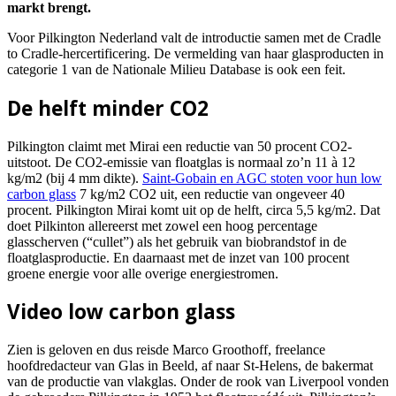
markt brengt.
Voor Pilkington Nederland valt de introductie samen met de Cradle
to Cradle-hercertificering. De vermelding van haar glasproducten in
categorie 1 van de Nationale Milieu Database is ook een feit.
De helft minder CO2
Pilkington claimt met Mirai een reductie van 50 procent CO2-
uitstoot. De CO2-emissie van floatglas is normaal zo’n 11 à 12
kg/m2 (bij 4 mm dikte).
Saint-Gobain en AGC stoten voor hun low
carbon glass
7 kg/m2 CO2 uit, een reductie van ongeveer 40
procent. Pilkington Mirai komt uit op de helft, circa 5,5 kg/m2. Dat
doet Pilkinton allereerst met zowel een hoog percentage
glasscherven (“cullet”) als het gebruik van biobrandstof in de
floatglasproductie. En daarnaast met de inzet van 100 procent
groene energie voor alle overige energiestromen.
Video low carbon glass
Zien is geloven en dus reisde Marco Groothoff, freelance
hoofdredacteur van Glas in Beeld, af naar St-Helens, de bakermat
van de productie van vlakglas. Onder de rook van Liverpool vonden