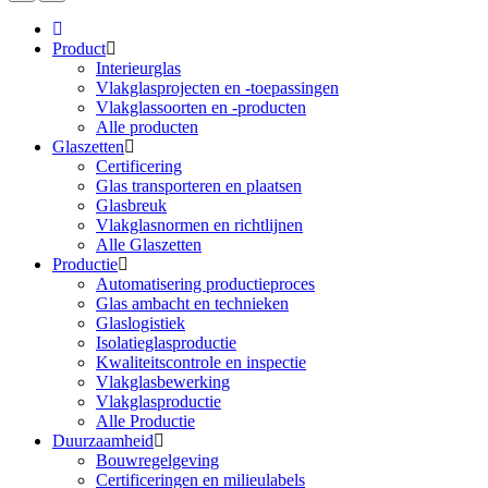
Product
Interieurglas
Vlakglasprojecten en -toepassingen
Vlakglassoorten en -producten
Alle producten
Glaszetten
Certificering
Glas transporteren en plaatsen
Glasbreuk
Vlakglasnormen en richtlijnen
Alle Glaszetten
Productie
Automatisering productieproces
Glas ambacht en technieken
Glaslogistiek
Isolatieglasproductie
Kwaliteitscontrole en inspectie
Vlakglasbewerking
Vlakglasproductie
Alle Productie
Duurzaamheid
Bouwregelgeving
Certificeringen en milieulabels