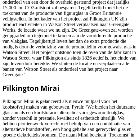
onderdeel van een door de overheid gesteund project dat jaarlijks
15.000 ton CO2-uitstoot zal besparen. Tegelijkertijd moet het de
toekomst van de productie van figuurglas in Groot-Brittannië
veiligstellen. In het kader van het project zal Pilkington UK zijn
productieactiviteiten in Watson Street verplaatsen naar Greengate
Works, de locatie waar we nu zijn. De Greengate-oven zal worden
geüpgraded om tegemoet te komen aan de voortdurende productie
van vlakglas. Tegelijkertijd levert het dan de extra productie die
nodig is door de verhuizing van de productielijn voor gewalst glas in
Watson Street. Het project ontstond toen de oven van de fabrikant in
Watson Street, waar Pilkington als sinds 1826 actief is, het einde van
zijn levensduur bereikte. We sluiten de locatie en verplaatsen alle
banen van Watson Street als onderdeel van het project naar
Greengate.’
Pilkington Mirai
Pilkington Mirai is gelanceerd als nieuwe mijlpaal voor het
koolstofvrij maken van gebouwen. Pyrah: ‘We bieden het duurzame
glas aan als een koolstofarm alternatief voor gewoon floatglas,
zonder verschil in prestatie, kwaliteit of esthetisch uiterlijk. We
hebben pionierswerk verricht met behulp van een combinatie van
alternatieve brandstoffen, een hoog gehalte aan gerecycled glas en
groene elektriciteitsbronnen. De naam Mirai betekent ‘Toekomst’ in