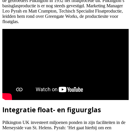
de gebroeders Pilkington in 1952 het floatprocédé uit. Pilkington’s
basisglasproductie is er nog steeds gevestigd. Marketing Manager
Leo Pyrah en Matt Crampton, Techisch Specialist Floatproductie,
leidden hem rond over Greengate Works, de productiesite voor
floatglas.
Integratie float- en figuurglas
Pilkington UK investeert miljoenen ponden in zijn faciliteiten in de
Merseyside van St. Helens. Pyrah: ‘Het gaat hierbij om een