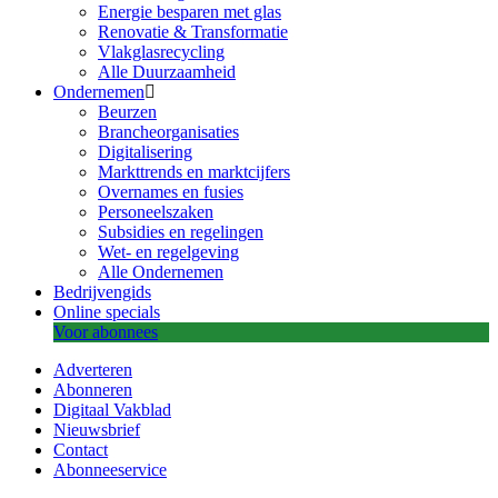
Energie besparen met glas
Renovatie & Transformatie
Vlakglasrecycling
Alle Duurzaamheid
Ondernemen
Beurzen
Brancheorganisaties
Digitalisering
Markttrends en marktcijfers
Overnames en fusies
Personeelszaken
Subsidies en regelingen
Wet- en regelgeving
Alle Ondernemen
Bedrijvengids
Online specials
Voor abonnees
Adverteren
Abonneren
Digitaal Vakblad
Nieuwsbrief
Contact
Abonneeservice