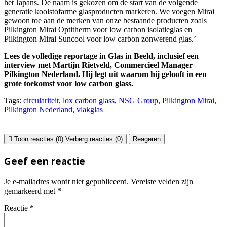
het Japans. De naam is gekozen om de start van de volgende
generatie koolstofarme glasproducten markeren. We voegen Mirai
gewoon toe aan de merken van onze bestaande producten zoals
Pilkington Mirai Optitherm voor low carbon isolatieglas en
Pilkington Mirai Suncool voor low carbon zonwerend glas.’
Lees de volledige reportage in Glas in Beeld, inclusief een
interview met Martijn Rietveld, Commercieel Manager
Pilkington Nederland. Hij legt uit waarom hij gelooft in een
grote toekomst voor low carbon glass.
Tags:
circulariteit
,
lox carbon glass
,
NSG Group
,
Pilkington Mirai
,
Pilkington Nederland
,
vlakglas
Toon reacties (0)
Verberg reacties (0)
Reageren
Geef een reactie
Je e-mailadres wordt niet gepubliceerd.
Vereiste velden zijn
gemarkeerd met
*
Reactie
*